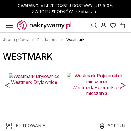
GWARANCJA BEZPIECZNEJ DOSTAWY LUB 100%
ZWROTU ŚRODKÓW >
Zobacz <
Strona główna
Producenci
Westmark
WESTMARK
<
>
Westmark Drylownice
Westmark Pojemniki do
mieszania
FILTROWANIE
SORTUJ