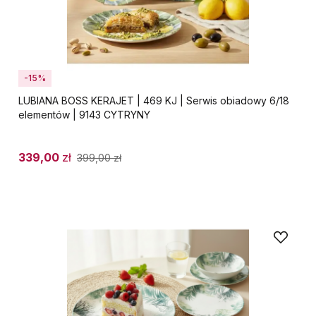
-15%
LUBIANA BOSS KERAJET | 469 KJ | Serwis obiadowy 6/18
elementów | 9143 CYTRYNY
339,00
zł
399,00
zł