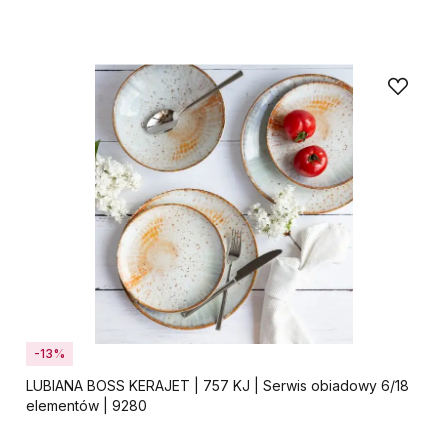
-13%
LUBIANA BOSS KERAJET | 757 KJ | Serwis obiadowy 6/18
elementów | 9280