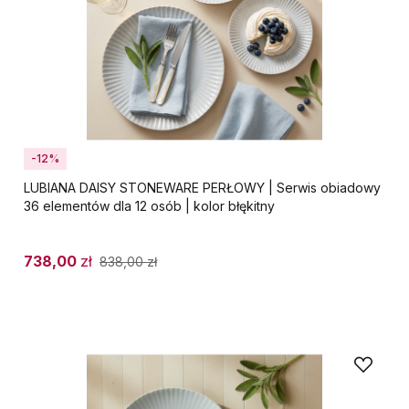
-12%
LUBIANA DAISY STONEWARE PERŁOWY | Serwis obiadowy
36 elementów dla 12 osób | kolor błękitny
738,00
zł
838,00
zł