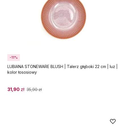
-11%
LUBIANA STONEWARE BLUSH | Talerz głęboki 22 cm | luz |
kolor łososiowy
31,90
zł
35,90
zł