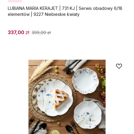
LUBIANA MARIA KERAJET | 731 KJ | Serwis obiadowy 6/18
elementów | 9227 Niebieskie kwiaty
337,00
zł
399,00
zł