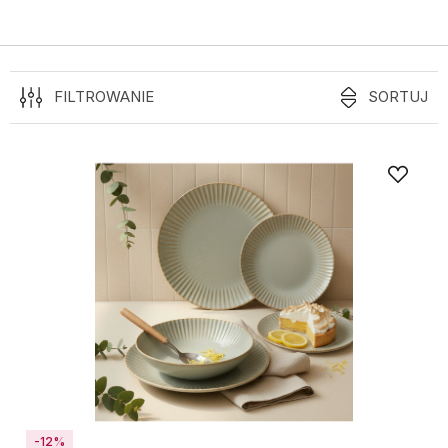
FILTROWANIE
SORTUJ
-12%