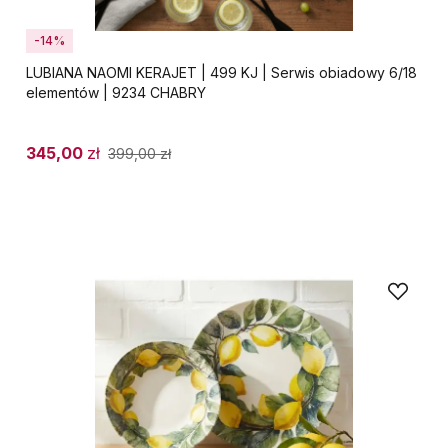
-14%
LUBIANA NAOMI KERAJET | 499 KJ | Serwis obiadowy 6/18
elementów | 9234 CHABRY
345,00
zł
399,00
zł