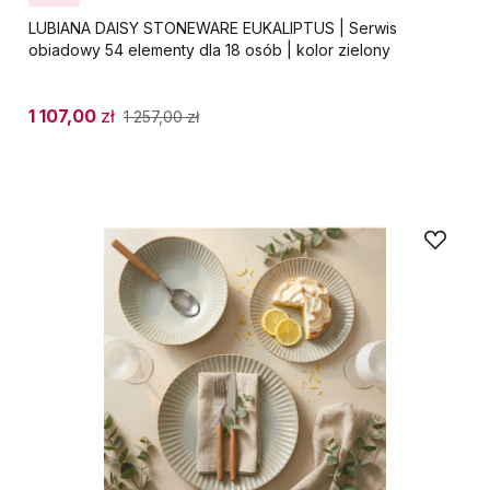
LUBIANA DAISY STONEWARE EUKALIPTUS | Serwis
obiadowy 54 elementy dla 18 osób | kolor zielony
1 107,00
zł
1 257,00
zł