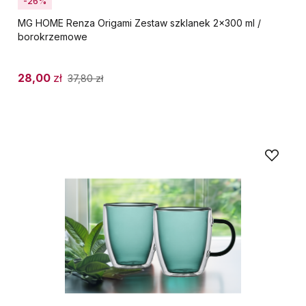
-26%
MG HOME Renza Origami Zestaw szklanek 2x300 ml /
borokrzemowe
28,00
zł
37,80
zł