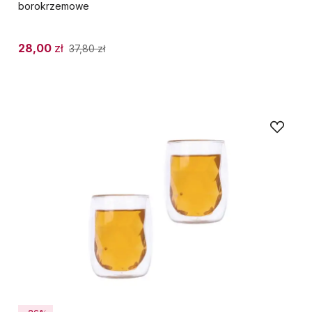
borokrzemowe
28,00
zł
37,80
zł