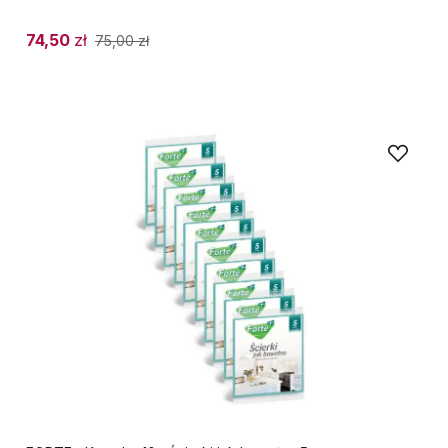
74,50
zł
75,00
zł